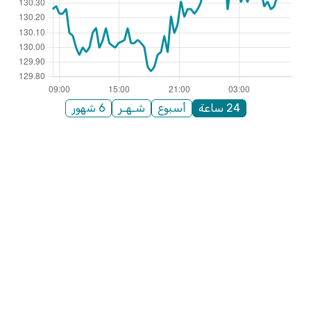
24 ساعة
أسبوع
شـهـر
6 شهور